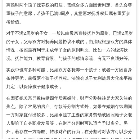
离婚时两个孩子抚养权的归属，需综合多方面因素判定。首先会尊
重孩子的意愿，若孩子已满8周岁，其意愿对抚养权归属有重要参
考价值。
对于不满2周岁的子女，一般以由母亲直接抚养为原则。已满2周岁
的子女，父母双方对抚养问题协议不成的，由法院根据双方的具体
情况，按照最有利于未成年子女的原则判决。比如一方的经济状
况、抚养能力、教育背景、与孩子的感情亲疏、有无不良嗜好等。
实践中也有多种可能，比如双方各抚养一个孩子；或者一方因自身
条件更优，获得两个孩子抚养权。法院会以子女利益最大化来平衡
判定，以保障孩子健康成长 。
在因婆媳关系导致结婚四年后离婚时，财产分割往往是大家关注的
焦点。除了常见的房产、存款等分割方式外，如果在婚姻存续期间
一方对家庭付出较多，比如承担了主要的家务劳动或因照顾子女老
人影响了自身职业发展等，在财产分割时可以适当予以多分。另
外，若存在一方隐匿、转移财产的行为，在分割时对该方可以少分