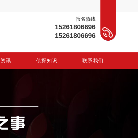
报名热线
15261806696
15261806696
探
资
讯
侦
探
知
识
联
系
我
们