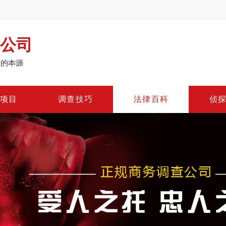
公司
情的本源
项
目
调
查
技
巧
法
律
百
科
侦