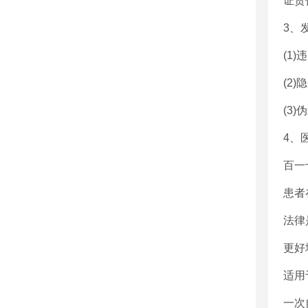
证责
3、
(1
(2
(3
4、
百一
患者
法律
更好
适用
一次