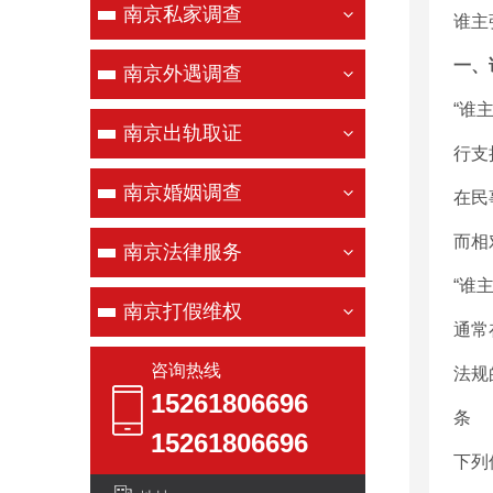
南京私家调查
谁主
一、
南京外遇调查
“谁
南京出轨取证
行支
南京婚姻调查
在民
而相
南京法律服务
“谁
南京打假维权
通常
咨询热线
法规
15261806696
条
15261806696
下列