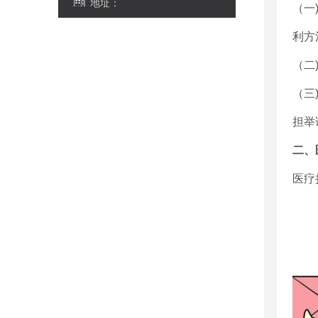
地址：
（一
利方
（二
（三
担举
二、
医疗