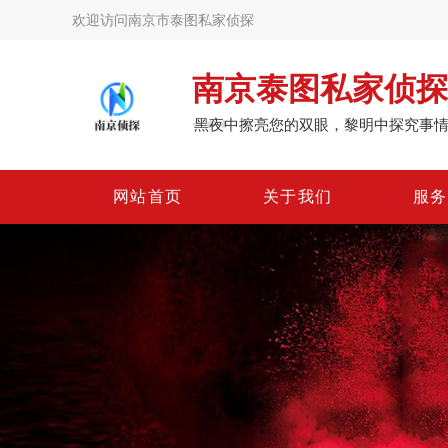
欢迎访问南京市泰图私家侦探
南京泰图私家侦探
黑夜中擦亮您的双眼，黎明中探究事
网
站
首
页
关
于
我
们
服
务